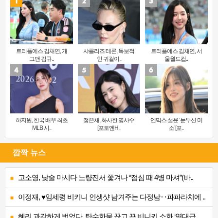
트리플에스 김채연, 개
샤를리즈 테론, 독보적
트리플에스 김채연, 서
그맨 김규..
인 귀걸이..
울월드컵..
하지원, 한국 배우 최초
정은채, 화사한 명사수
엔믹스 설윤 ‘눈부신 미
MLB 시..
[포토엔H..
소’[포..
깜짝 뉴스
고소영, 낮술 마시다 노량진서 쫓겨나 “점심 때 4병 마셔”(바..
이정재, ♥임세령 비키니 인생샷 남겨주는 다정남‥파파라치에 ..
혜리 과감하게 벗었다, 탄수화물 끊고 끈 비니키 소화 ‘역대급..