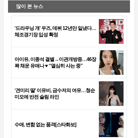
많이 본 뉴스
‘드라우닝 걔’ 우즈, 데뷔 12년만 일냈다…
체조경기장 입성 확정
아이유, 이종석 결별→이관개방증…46장
꽉 채운 유애나 ♥ “열심히 사는 중”
‘견미리 딸’ 이유비, 금수저의 여유…청순
미모에 반전 슬림 라인
수애, 변함 없는 품격[스타화보]