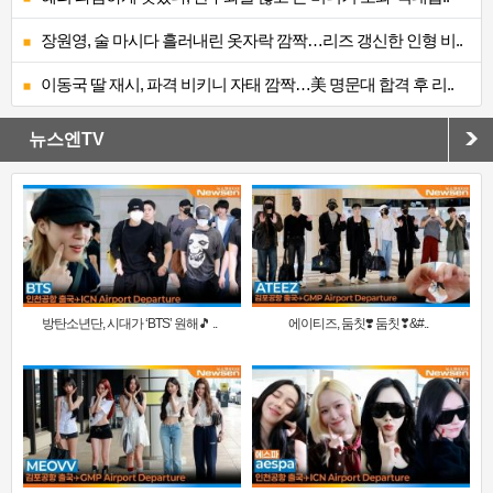
장원영, 술 마시다 흘러내린 옷자락 깜짝…리즈 갱신한 인형 비..
이동국 딸 재시, 파격 비키니 자태 깜짝…美 명문대 합격 후 리..
뉴스엔TV
방탄소년단, 시대가 ‘BTS’ 원해🎵 ..
에이티즈, 둠칫❣️ 둠칫❣&#..