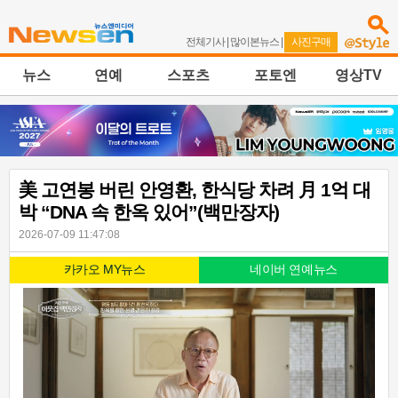
전체기사
|
많이본뉴스
|
사진구매
뉴스
연예
스포츠
포토엔
영상TV
美 고연봉 버린 안영환, 한식당 차려 月 1억 대
박 “DNA 속 한옥 있어”(백만장자)
2026-07-09 11:47:08
카카오 MY뉴스
네이버 연예뉴스