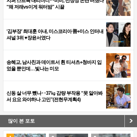
지퍼 스르륵 내리더니‥비비, 선정성 논란 터졌다
“왜 저래vs이게 워터밤” 시끌
‘김부장’ 최대훈 아내, 미스코리아 善+미스 인터내
셔널 3위 ♥장윤서였다
송혜교, 남사친과 데이트서 흰 티셔츠+청바지 입
었을 뿐인데…빛나는 미모
신동 살 너무 뺐나‥37㎏ 감량 부작용 “못 알아봐
서 요요 와야하나 고민”(전현무계획4)
많이 본 포토