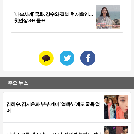
‘나솔사계’ 국화, 경수와 결별 후 재출연…
첫인상 3표 몰표
주요 뉴스
김혜수, 김지훈과 부부 케미 ‘얼빡샷’에도 굴욕 없
어