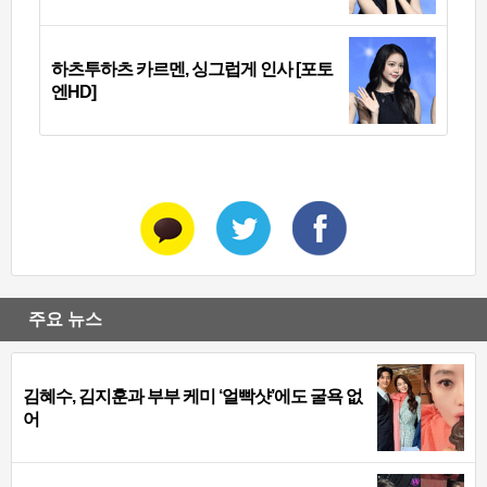
하츠투하츠 카르멘, 싱그럽게 인사 [포토
엔HD]
주요 뉴스
김혜수, 김지훈과 부부 케미 ‘얼빡샷’에도 굴욕 없
어