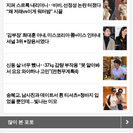
지퍼 스르륵 내리더니‥비비, 선정성 논란 터졌다
“왜 저래vs이게 워터밤” 시끌
‘김부장’ 최대훈 아내, 미스코리아 善+미스 인터내
셔널 3위 ♥장윤서였다
신동 살 너무 뺐나‥37㎏ 감량 부작용 “못 알아봐
서 요요 와야하나 고민”(전현무계획4)
송혜교, 남사친과 데이트서 흰 티셔츠+청바지 입
었을 뿐인데…빛나는 미모
많이 본 포토