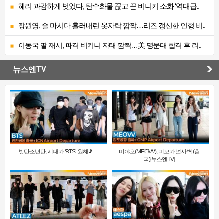
혜리 과감하게 벗었다, 탄수화물 끊고 끈 비니키 소화 ‘역대급..
장원영, 술 마시다 흘러내린 옷자락 깜짝…리즈 갱신한 인형 비..
이동국 딸 재시, 파격 비키니 자태 깜짝…美 명문대 합격 후 리..
뉴스엔TV
방탄소년단, 시대가 ‘BTS’ 원해🎵 ..
미야오(MEOVV), 미모가 넘사벽 (출
국)[뉴스엔TV]