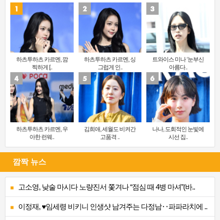
하츠투하츠 카르멘, 깜
하츠투하츠 카르멘, 싱
트와이스 미나 ‘눈부신
찍하게 [..
그럽게 인..
아름다..
하츠투하츠 카르멘, 우
김희애, 세월도 비켜간
나나, 도회적인 눈빛에
아한 런웨..
고품격 ..
시선 집..
깜짝 뉴스
고소영, 낮술 마시다 노량진서 쫓겨나 “점심 때 4병 마셔”(바..
이정재, ♥임세령 비키니 인생샷 남겨주는 다정남‥파파라치에 ..