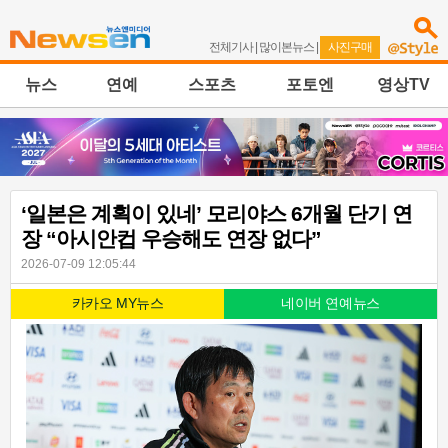
전체기사
|
많이본뉴스
|
사진구매
뉴스
연예
스포츠
포토엔
영상TV
‘일본은 계획이 있네’ 모리야스 6개월 단기 연
장 “아시안컵 우승해도 연장 없다”
2026-07-09 12:05:44
카카오 MY뉴스
네이버 연예뉴스