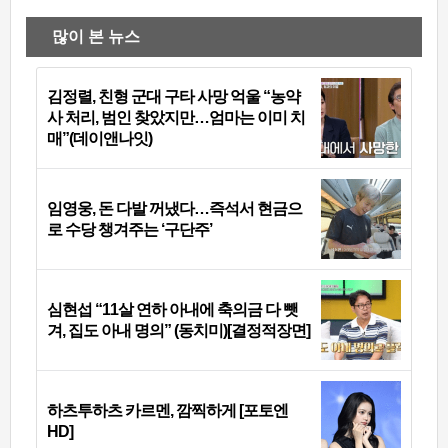
많이 본 뉴스
김정렬, 친형 군대 구타 사망 억울 “농약
사 처리, 범인 찾았지만…엄마는 이미 치
매”(데이앤나잇)
임영웅, 돈 다발 꺼냈다…즉석서 현금으
로 수당 챙겨주는 ‘구단주’
심현섭 “11살 연하 아내에 축의금 다 뺏
겨, 집도 아내 명의” (동치미)[결정적장면]
하츠투하츠 카르멘, 깜찍하게 [포토엔
HD]