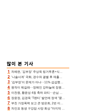
차예련, ‘김부장’ 주상욱 링거투혼+식스팩 비화 “옷 벗는데 아저씨는 안 된다고”(차장금)
‘나솔사계’ 국화, 경수와 결별 후 재출연…첫인상 3표 몰표
‘김부장’이 문제가 아냐‥11% 섭섭했던 ‘재벌X형사2’ 돈·빽 총동원해 컴백 [TV보고서]
원작이 뭐길래‥정해인 강하늘에 장원영까지 참여한 이 영화
이찬원, 황윤성 4등 축하 파티‥손님 모으려 블랙핑크 지수와 친한 척(편스토랑)[어제TV]
장윤정, 김경욱 ‘T팬티’ 발언에 정색 “묻지 않았는데, 그것도 성희롱”(장공장)
부친 가정폭력 보고 큰 방은희, 2번 이혼 후 잠수→母 고독사에 자책(특종세상)[어제TV]
차인표 동생 구강암 사망 회상 “마지막 순간 동생 손 잡아준 신애라, 두고두고 고마워” (신애라이프)