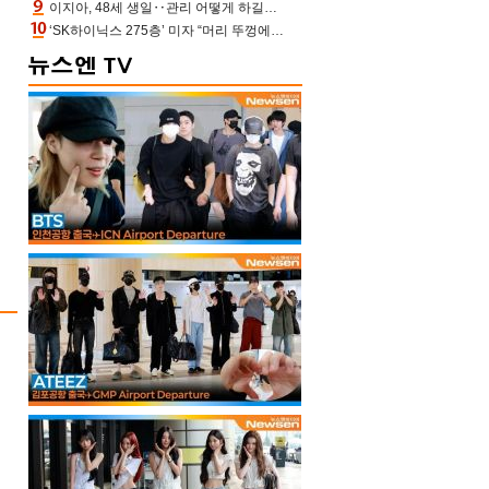
이지아, 48세 생일‥관리 어떻게 하길래 놀라운 동안 미모
‘SK하이닉스 275층’ 미자 “머리 뚜껑에서 사, 주식만 안 해도 돈 버는 것”