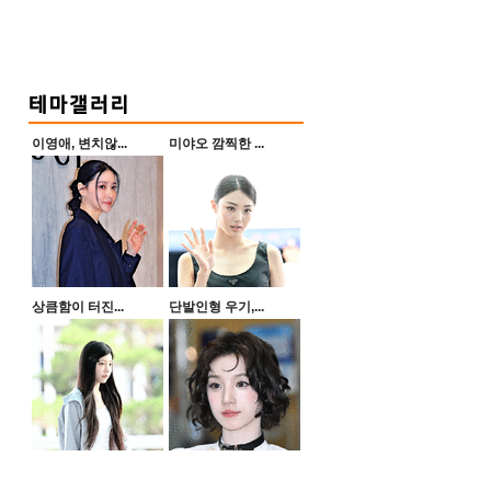
이영애, 변치않...
미야오 깜찍한 ...
상큼함이 터진...
단발인형 우기,...