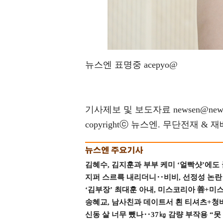
뉴스엔 표명중 acepyo@
기사제보 및 보도자료 newsen@news
copyrightⓒ 뉴스엔. 무단전재 & 
김혜수, 김지훈과 부부 케미 ‘얼빡샷’에도
지퍼 스르륵 내리더니‥비비, 선정성 논란 터
‘김부장’ 최대훈 아내, 미스코리아 善+미
송혜교, 남사친과 데이트서 흰 티셔츠+청
신동 살 너무 뺐나‥37㎏ 감량 부작용 “못