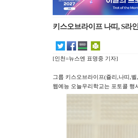
키스오브라이프 나띠, S라인
[인천=뉴스엔 표명중 기자]
그룹 키스오브라이프(쥴리,나띠,벨,
웹예능 오늘우리학교는 포토콜 행