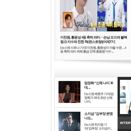
이찬원, 황윤성 4등 축하 파티‥손님 모으려 블랙
핑크 지수와 친한 척(편스토랑)[어제TV]
[뉴스엔 서유나 기자]'이찬원, 황윤성이 아들 수준…4
등 축하 파티 위해 황금 인맥 총동원'가수 ...
엄정화 “신체 나이 30
대, ...
[뉴스엔 배효주 기자]엄
정화가 30대 초반 신체
나이..
소지섭 “김부장 본명
나도...
[뉴스엔 하지원 기
자]'김부장' 소지섭이 ..