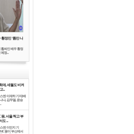
‥황정민 ‘틈만 나
 휩싸인 배우 황정
예정...
희애, 세월도 비켜
고...
뉴스엔 이재하 기자]배
나나, 김무열, 윤승
.
C몽, 서울 찍고 부
도 ...
뉴스엔 이민지 기
]MC몽이 부산에서