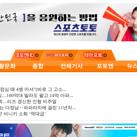
심 때 4병 마셔”(바로 그 고소...
…100억대 빌라도 팔고 14억 아파...
깜짝…리즈 갱신한 인형 비주얼
는 다정남‥파파라치에 걸린 11년차...
 비니키 소화 ‘역대급’