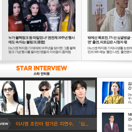
누가 블랙핑크 등 떠밀었나? 완전체 10주년 행사
밖에선 폭로전, TV선 싱글벙글
에도 속 타는 블링크 [종합]
면’ 출연, 피로감은 시청자 몫
[뉴스엔 하지원 기자]데뷔 10주년을 맞이한 그룹 블랙
[뉴스엔 하지원 기자]사생활 논란에
핑크 기념 행사를 둘러싼 팬들의 아쉬움이 좀처럼
민의 SBS 예능 '틈만 나면,' 출연분이 
가...
김
간 
[
우 
아, .
M
산서
[
자