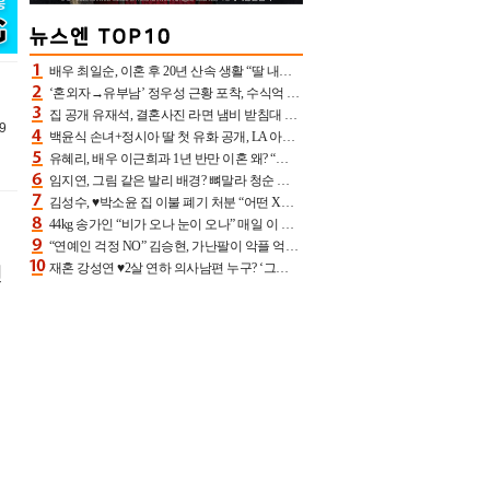
배우 최일순, 이혼 후 20년 산속 생활 “딸 내가 버렸다고 원망‥맘 아파”(특종)[어제TV]
‘혼외자→유부남’ 정우성 근황 포착, 수식억 해킹 피해 후배 만났다 “존경하는”
집 공개 유재석, 결혼사진 라면 냄비 받침대 되고 분노‥가족사진도 피해(놀뭐)[어제TV]
9
백윤식 손녀+정시아 딸 첫 유화 공개, LA 아트쇼→서울국제조각페스타 작가다운 수준급 실력
유혜리, 배우 이근희과 1년 반만 이혼 왜? “식칼 꽂고 의자 던져” 충격 폭로(특종)[어제TV]
임지연, 그림 같은 발리 배경? 뼈말라 청순 비키니 핏에 상대 안 되네
김성수, ♥박소윤 집 이불 폐기 처분 “어떤 X이랑 썼을지 몰라” 질투(신랑수업2)[어제TV]
44kg 송가인 “비가 오나 눈이 오나” 매일 이 운동, 허벅지 근육량 상승+체지방 감소
“연예인 걱정 NO” 김승현, 가난팔이 악플 억울할만‥아내+딸과 日 여행
재혼 강성연 ♥2살 연하 의사남편 누구? ‘그알’ 자문의에 훈남 비주얼 초엘리트 스펙 [종합]
린