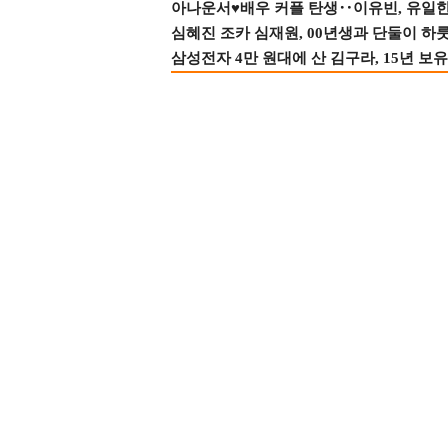
아나운서♥배우 커플 탄생‥이유빈, 유일한 최
심혜진 조카 심재원, 00년생과 단둘이 하룻밤
삼성전자 4만 원대에 산 김구라, 15년 보유