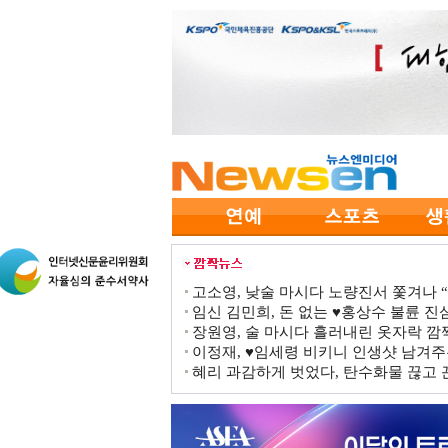
고소영, 낮술 마시다 노량진서 쫓겨나 “점
임신 김민희, 돈 없는 ♥홍상수 불륜 진심
장원영, 술 마시다 흘러내린 옷자락 
이정재, ♥임세령 비키니 인생샷 남겨주
혜리 과감하게 벗었다, 탄수화물 끊고 끈