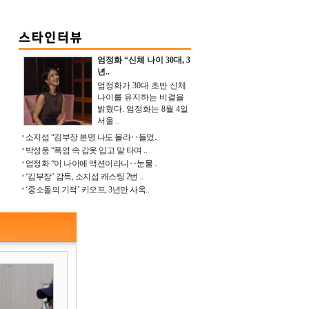
엄정화 “신체 나이 30대, 3
년..
엄정화가 30대 초반 신체
나이를 유지하는 비결을
밝혔다. 엄정화는 8월 4일
서울 ..
소지섭 “김부장 본명 나도 몰라‥들었..
박성웅 “폭염 속 갑옷 입고 말 타며 ..
엄정화 “이 나이에 액션이라니‥눈물 ..
‘김부장’ 감독, 소지섭 캐스팅 2번 ..
‘중소돌의 기적’ 키오프, 3년만 사옥..