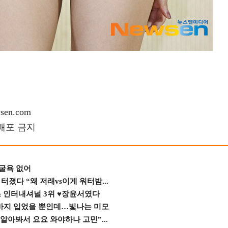
en.com
재배포 금지
 굴욕 없어
졌다 “왜 저래vs이게 워터밤...
스 인터내셔널 3위 ♥장윤서였다
바지 입었을 뿐인데…빛나는 미모
 알아봐서 요요 와야하나 고민”...