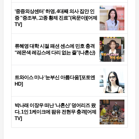
‘중증외상센터’ 하영, 4대째 의사 집안 인
증 “증조부, 고종 황제 진료”(옥문아)[어제
TV]
류혜영 대학 시절 패션 센스에 민호 충격
“레몬색 레깅스에 다리 없는 줄”(나혼산)
트와이스 미나 ‘눈부신 아름다움’[포토엔
HD]
박나래 이장우 떠난 ‘나혼산’ 덩어리즈 왔
다, 1인 1케이크에 팜유 전현무 충격[어제
TV]