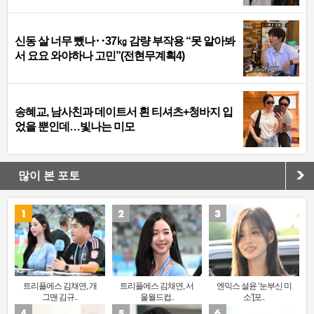
신동 살 너무 뺐나‥37㎏ 감량 부작용 “못 알아봐
서 요요 와야하나 고민”(전현무계획4)
송혜교, 남사친과 데이트서 흰 티셔츠+청바지 입
었을 뿐인데…빛나는 미모
많이 본 포토
트리플에스 김채연, 개
트리플에스 김채연, 서
엔믹스 설윤 ‘눈부신 미
그맨 김규..
울월드컵..
소’[포..