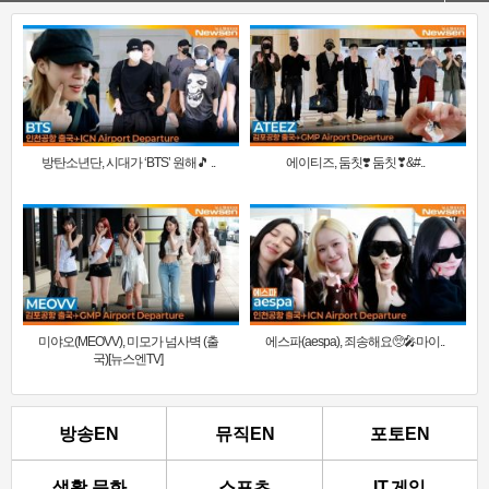
방탄소년단, 시대가 ‘BTS’ 원해🎵 ..
에이티즈, 둠칫❣️ 둠칫❣&#..
미야오(MEOVV), 미모가 넘사벽 (출
에스파(aespa), 죄송해요🥺🎤마이..
국)[뉴스엔TV]
방송EN
뮤직EN
포토EN
생활.문화
스포츠
IT.게임