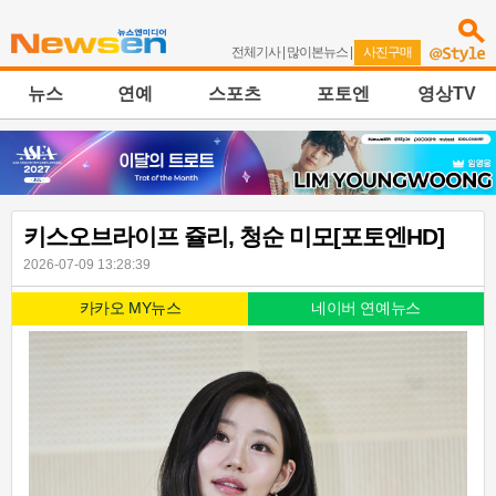
전체기사
|
많이본뉴스
|
사진구매
뉴스
연예
스포츠
포토엔
영상TV
키스오브라이프 쥴리, 청순 미모[포토엔HD]
2026-07-09 13:28:39
카카오 MY뉴스
네이버 연예뉴스