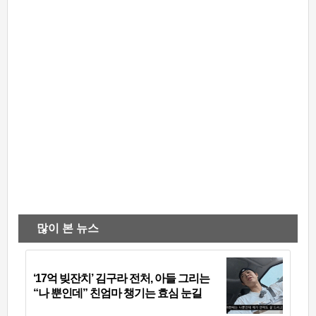
많이 본 뉴스
‘17억 빚잔치’ 김구라 전처, 아들 그리는
“나 뿐인데” 친엄마 챙기는 효심 눈길