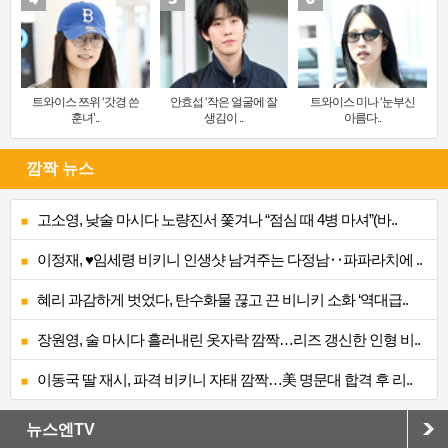
트와이스 쯔위 ‘갓경 쓴
안효섭 ‘작은 얼굴에 잘
트와이스 미나 ‘눈부신
훈녀’..
생김이 ..
아름다..
깜짝 뉴스
고소영, 낮술 마시다 노량진서 쫓겨나 “점심 때 4병 마셔”(바..
이정재, ♥임세령 비키니 인생샷 남겨주는 다정남‥파파라치에 ..
혜리 과감하게 벗었다, 탄수화물 끊고 끈 비니키 소화 ‘역대급..
장원영, 술 마시다 흘러내린 옷자락 깜짝…리즈 갱신한 인형 비..
이동국 딸 재시, 파격 비키니 자태 깜짝…美 명문대 합격 후 리..
뉴스엔TV