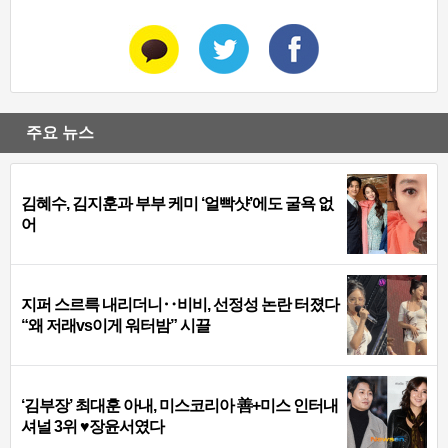
주요 뉴스
김혜수, 김지훈과 부부 케미 ‘얼빡샷’에도 굴욕 없
어
지퍼 스르륵 내리더니‥비비, 선정성 논란 터졌다
“왜 저래vs이게 워터밤” 시끌
‘김부장’ 최대훈 아내, 미스코리아 善+미스 인터내
셔널 3위 ♥장윤서였다