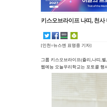
키스오브라이프 나띠, 천사 
[인천=뉴스엔 표명중 기자]
그룹 키스오브라이프(쥴리,나띠,벨,
웹예능 오늘우리학교는 포토콜 행