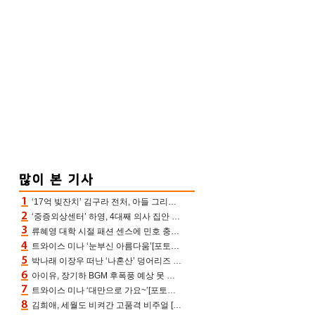
‘17억 빚잔치’ 김구라 전처, 아들 그리는 “나 뿐인데” 친엄마 챙기는 효심 눈길
‘중증외상센터’ 하영, 4대째 의사 집안 인증 “증조부, 고종 황제 진료”(옥문아)[어제TV]
류혜영 대학 시절 패션 센스에 민호 충격 “레몬색 레깅스에 다리 없는 줄”(나혼산)
트와이스 미나 ‘눈부신 아름다움’[포토엔HD]
박나래 이장우 떠난 ‘나혼산’ 덩어리즈 왔다, 1인 1케이크에 팜유 전현무 충격[어제TV]
아이유, 장기하 BGM 후폭풍 예상 못 했나‥삭제 오보→윤가이까지 엮여 시끌
트와이스 미나 ‘대만으로 가요~’[포토엔HD]
김희애, 세월도 비켜간 고품격 비주얼 [포토엔HD]