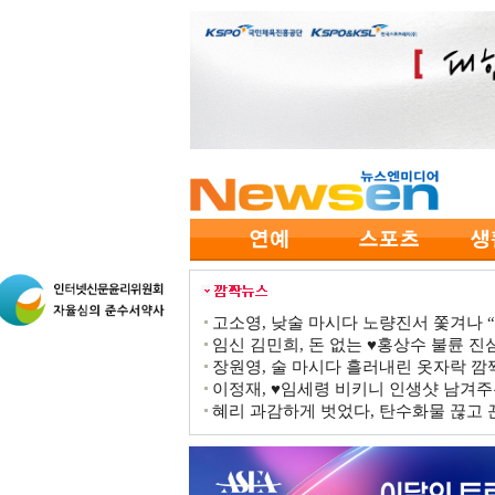
고소영, 낮술 마시다 노량진서 쫓겨나 “점
임신 김민희, 돈 없는 ♥홍상수 불륜 진심
장원영, 술 마시다 흘러내린 옷자락 
이정재, ♥임세령 비키니 인생샷 남겨주
혜리 과감하게 벗었다, 탄수화물 끊고 끈