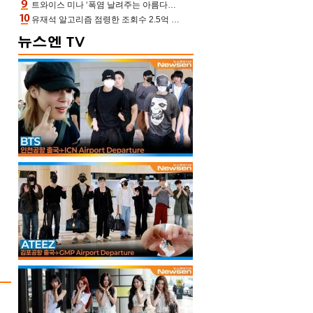
트와이스 미나 ‘폭염 날려주는 아름다움’[포토엔HD]
유재석 알고리즘 점령한 조회수 2.5억 신박한 다비치, 강민경 덩달아 긴장(해투)