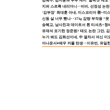
김혜수, 김지훈과 부부 케미 ‘얼빡샷’에도
지퍼 스르륵 내리더니‥비비, 선정성 논란 터
‘김부장’ 최대훈 아내, 미스코리아 善+미
신동 살 너무 뺐나‥37㎏ 감량 부작용 “못
송혜교, 남사친과 데이트서 흰 티셔츠+청
유재석 포기한 정준원? 태도 논란 그만, 김현
누가 봐도 김희선이네, 中 열차서 여신 미
아나운서♥배우 커플 탄생‥이유빈, 유일한 최