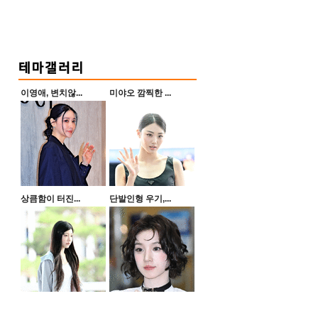
이영애, 변치않...
미야오 깜찍한 ...
상큼함이 터진...
단발인형 우기,...