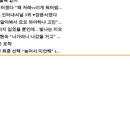
 굴욕 없어
졌다 “왜 저래vs이게 워터밤...
스 인터내셔널 3위 ♥장윤서였다
 알아봐서 요요 와야하나 고민”...
바지 입었을 뿐인데…빛나는 미모
숙 “나가라니 나갔을 거고” ...
모 포착
종 선택 “늦어서 미안해” (...