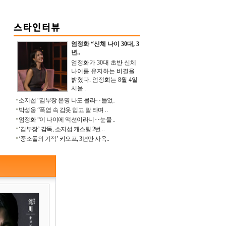
엄정화 “신체 나이 30대, 3
년..
엄정화가 30대 초반 신체
나이를 유지하는 비결을
밝혔다. 엄정화는 8월 4일
서울 ..
소지섭 “김부장 본명 나도 몰라‥들었..
박성웅 “폭염 속 갑옷 입고 말 타며 ..
엄정화 “이 나이에 액션이라니‥눈물 ..
‘김부장’ 감독, 소지섭 캐스팅 2번 ..
‘중소돌의 기적’ 키오프, 3년만 사옥..