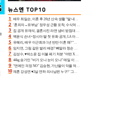
배우 최일순, 이혼 후 20년 산속 생활 “딸 내가 버렸다고 원망‥맘 아파”(특종)[어제TV]
‘혼외자→유부남’ 정우성 근황 포착, 수식억 해킹 피해 후배 만났다 “존경하는”
집 공개 유재석, 결혼사진 라면 냄비 받침대 되고 분노‥가족사진도 피해(놀뭐)[어제TV]
8
백윤식 손녀+정시아 딸 첫 유화 공개, LA 아트쇼→서울국제조각페스타 작가다운 수준급 실력
유혜리, 배우 이근희과 1년 반만 이혼 왜? “식칼 꽂고 의자 던져” 충격 폭로(특종)[어제TV]
임지연, 그림 같은 발리 배경? 뼈말라 청순 비키니 핏에 상대 안 되네
김성수, ♥박소윤 집 이불 폐기 처분 “어떤 X이랑 썼을지 몰라” 질투(신랑수업2)[어제TV]
44kg 송가인 “비가 오나 눈이 오나” 매일 이 운동, 허벅지 근육량 상승+체지방 감소
“연예인 걱정 NO” 김승현, 가난팔이 악플 억울할만‥아내+딸과 日 여행
재혼 강성연 ♥2살 연하 의사남편 누구? ‘그알’ 자문의에 훈남 비주얼 초엘리트 스펙 [종합]
린