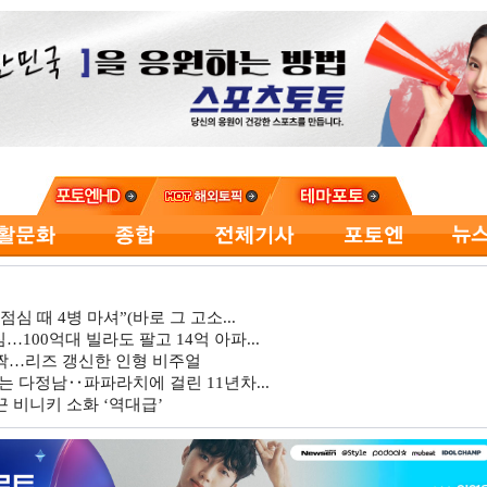
심 때 4병 마셔”(바로 그 고소...
…100억대 빌라도 팔고 14억 아파...
깜짝…리즈 갱신한 인형 비주얼
는 다정남‥파파라치에 걸린 11년차...
 비니키 소화 ‘역대급’