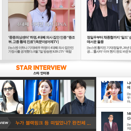
‘중증외상센터’ 하영, 4대째 의사 집안 인증 “증조
정일우부터 채종협까지 ‘일드’ 
부, 고종 황제 진료”(옥문아)[어제TV]
매서운 돌풍
[뉴스엔 이하나 기자]배우 하영이 4대째 의사 집안인
[뉴스엔 황지민 기자]정일우, 20년 
가정사를 공개했다. 8월 7일 방송된 KBS 2TV ‘옥탑
공…'횹사마' 이어 현지 판도 바꾼 K-
방...
나
에 
[
우 
아, .
M
산서
[
자