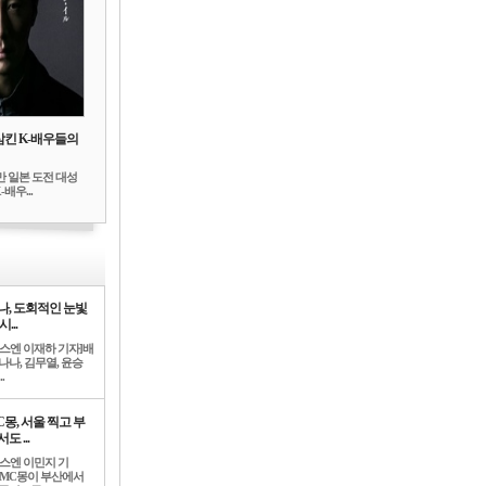
삼킨 K-배우들의
만 일본 도전 대성
배우...
나, 도회적인 눈빛
시...
뉴스엔 이재하 기자]배
나나, 김무열, 윤승
.
C몽, 서울 찍고 부
도 ...
뉴스엔 이민지 기
]MC몽이 부산에서