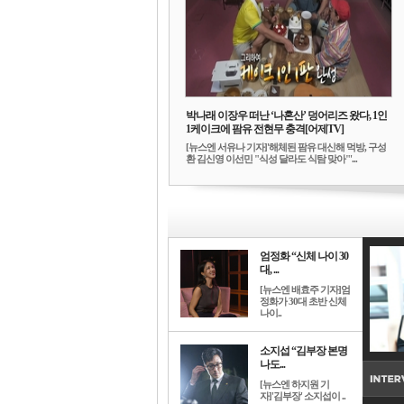
박나래 이장우 떠난 ‘나혼산’ 덩어리즈 왔다, 1인
1케이크에 팜유 전현무 충격[어제TV]
[뉴스엔 서유나 기자]'해체된 팜유 대신해 먹방, 구성
환 김신영 이선민 "식성 달라도 식탐 맞아"'...
엄정화 “신체 나이 30
대, ...
[뉴스엔 배효주 기자]엄
정화가 30대 초반 신체
나이..
소지섭 “김부장 본명
나도...
[뉴스엔 하지원 기
자]'김부장' 소지섭이 ..