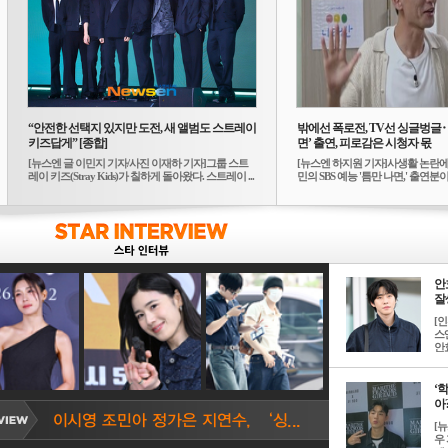
“안전한 선택지 있지만 도전, 새 앨범도 스트레이
밖에선 폭로전, TV선 싱글벙글
키즈답게” [종합]
면’ 출연, 피로감은 시청자 몫
[뉴스엔 글 이민지 기자/사진 이재하 기자]그룹 스트
[뉴스엔 하지원 기자]사생활 논란에
레이 키즈(Stray Kids)가 칠하게 돌아왔다. 스트레이 ...
민의 SBS 예능 '틈만 나면,' 출연분이 
안
잘생
[
스
안효
‘
아? 
[
우