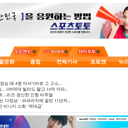
심 때 4병 마셔”(바로 그 고소...
…100억대 빌라도 팔고 14억 아파...
깜짝…리즈 갱신한 인형 비주얼
는 다정남‥파파라치에 걸린 11년차...
 비니키 소화 ‘역대급’