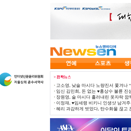
고소영, 낮술 마시다 노량진서 쫓겨나 “점
임신 김민희, 돈 없는 ♥홍상수 불륜 진심
장원영, 술 마시다 흘러내린 옷자락 
이정재, ♥임세령 비키니 인생샷 남겨주
혜리 과감하게 벗었다, 탄수화물 끊고 끈