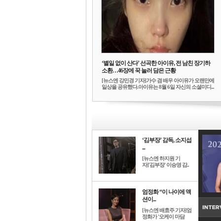
‘별일 없이 산다’ 선곡한 아이유, 전 남친 장기하
소환…46장에 꾹 눌러 담은 근황
[뉴스엔 강민경 기자]가수 겸 배우 아이유가 오랜만에
일상을 공유했다.아이유는 8월 6일 자신의 소셜미디...
‘김부장’ 감독, 소지섭
...
[뉴스엔 하지원 기
자]'김부장' 이승영 감..
엄정화 “이 나이에 액
션이...
[뉴스엔 배효주 기자]엄
정화가 '오케이 마담