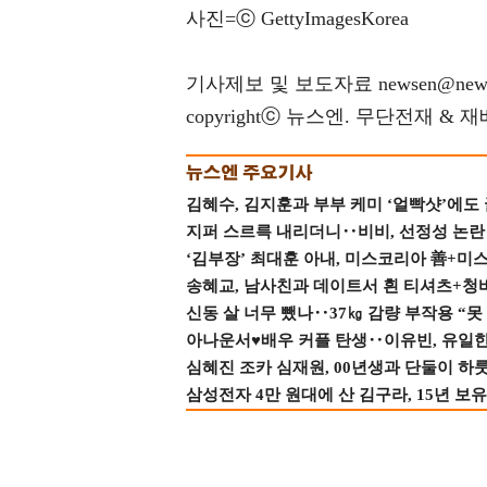
사진=ⓒ GettyImagesKorea
기사제보 및 보도자료 newsen@news
copyrightⓒ 뉴스엔. 무단전재 & 
김혜수, 김지훈과 부부 케미 ‘얼빡샷’에도
지퍼 스르륵 내리더니‥비비, 선정성 논란 터
‘김부장’ 최대훈 아내, 미스코리아 善+미
송혜교, 남사친과 데이트서 흰 티셔츠+청
신동 살 너무 뺐나‥37㎏ 감량 부작용 “못
아나운서♥배우 커플 탄생‥이유빈, 유일한 최
심혜진 조카 심재원, 00년생과 단둘이 하룻밤
삼성전자 4만 원대에 산 김구라, 15년 보유