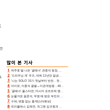
드
.
는
박주호 딸 나은 ‘골때녀’ 관중석 등장, 김민재 복제인간 보고 혼란 [결정적장면]
‘드라우닝 걔’ 우즈, 데뷔 12년만 일냈다…체조경기장 입성 확정
추
‘나는 SOLO’ 33기 첫날부터 반전…첫인상 0표 영호, 호감남 급부상
아이유, 이종석 결별→이관개방증…46장 꽉 채운 유애나 ♥ “열심히 사는 중”
‘골때녀’ 올스타전, 마시마 포트트릭 맹추격전 5:4 골 잔치 ‘짜릿’ [어제TV]
눈물겨운 음문석, 무명 때 받은 부친의 전재산→폐암 父 세상 떠나기 전 여행(유퀴즈)[어제TV]
수애, 변함 없는 품격[스타화보]
트리플에스 김채연, 개그맨 김규원과 함께 프리뷰쇼 진행 [포토엔HD]