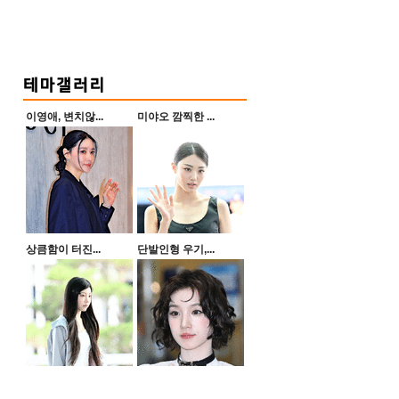
이영애, 변치않...
미야오 깜찍한 ...
상큼함이 터진...
단발인형 우기,...