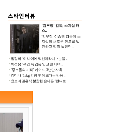
‘김부장’ 감독, 소지섭 캐
스..
'김부장' 이승영 감독이 소
지섭의 새로운 면모를 발
견하고 깜짝 놀랐던 ..
엄정화 “이 나이에 액션이라니‥눈물 ..
박성웅 “폭염 속 갑옷 입고 말 타며 ..
‘중소돌의 기적’ 키오프, 3년만 사옥..
강미나 “13kg 감량 후 예쁘다는 반응 ..
윤보미 결혼식 불참한 손나은 “판다로..