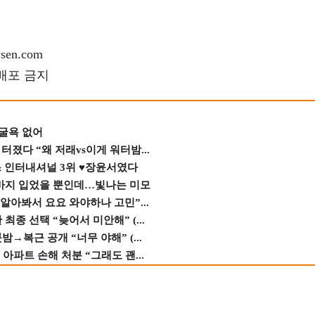
en.com
재배포 금지
 굴욕 없어
졌다 “왜 저래vs이게 워터밤...
스 인터내셔널 3위 ♥장윤서였다
바지 입었을 뿐인데…빛나는 미모
 알아봐서 요요 와야하나 고민”...
종 선택 “늦어서 미안해” (...
→복근 공개 “너무 야해” (...
 아파트 손해 처분 “그래도 괜...