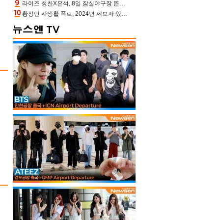
라이즈 성찬X은석, 8일 잠실야구장 뜬다…시구 시타+특별공연까지
황정민 사생활 폭로, 2024년 제보자 있었나 “네가 회사에 전화했니” 녹취록 공개 파장