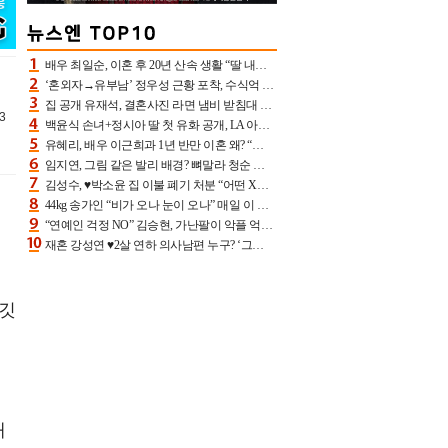
배우 최일순, 이혼 후 20년 산속 생활 “딸 내가 버렸다고 원망‥맘 아파”(특종)[어제TV]
‘혼외자→유부남’ 정우성 근황 포착, 수식억 해킹 피해 후배 만났다 “존경하는”
집 공개 유재석, 결혼사진 라면 냄비 받침대 되고 분노‥가족사진도 피해(놀뭐)[어제TV]
3
백윤식 손녀+정시아 딸 첫 유화 공개, LA 아트쇼→서울국제조각페스타 작가다운 수준급 실력
유혜리, 배우 이근희과 1년 반만 이혼 왜? “식칼 꽂고 의자 던져” 충격 폭로(특종)[어제TV]
임지연, 그림 같은 발리 배경? 뼈말라 청순 비키니 핏에 상대 안 되네
김성수, ♥박소윤 집 이불 폐기 처분 “어떤 X이랑 썼을지 몰라” 질투(신랑수업2)[어제TV]
44kg 송가인 “비가 오나 눈이 오나” 매일 이 운동, 허벅지 근육량 상승+체지방 감소
“연예인 걱정 NO” 김승현, 가난팔이 악플 억울할만‥아내+딸과 日 여행
재혼 강성연 ♥2살 연하 의사남편 누구? ‘그알’ 자문의에 훈남 비주얼 초엘리트 스펙 [종합]
타깃
유
해