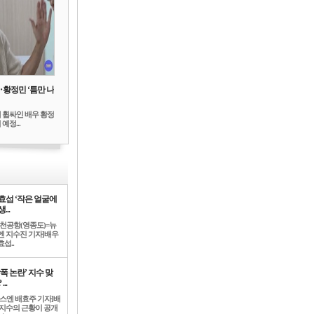
‥황정민 ‘틈만 나
 휩싸인 배우 황정
예정...
효섭 ‘작은 얼굴에
...
인천공항(영종도)=뉴
엔 지수진 기자]배우
섭..
학폭 논란’ 지수 맞
...
뉴스엔 배효주 기자]배
 지수의 근황이 공개