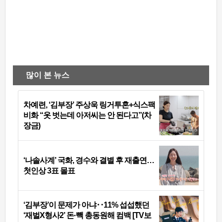
많이 본 뉴스
차예련, ‘김부장’ 주상욱 링거투혼+식스팩
비화 “옷 벗는데 아저씨는 안 된다고”(차
장금)
‘나솔사계’ 국화, 경수와 결별 후 재출연…
첫인상 3표 몰표
‘김부장’이 문제가 아냐‥11% 섭섭했던
‘재벌X형사2’ 돈·빽 총동원해 컴백 [TV보