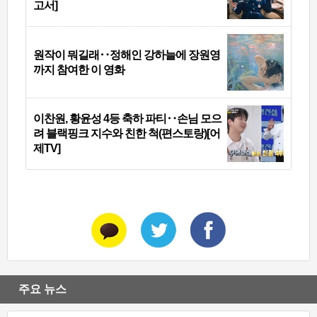
고서]
원작이 뭐길래‥정해인 강하늘에 장원영
까지 참여한 이 영화
이찬원, 황윤성 4등 축하 파티‥손님 모으
려 블랙핑크 지수와 친한 척(편스토랑)[어
제TV]
주요 뉴스