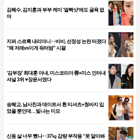
김혜수, 김지훈과 부부 케미 ‘얼빡샷’에도 굴욕 없
어
지퍼 스르륵 내리더니‥비비, 선정성 논란 터졌다
“왜 저래vs이게 워터밤” 시끌
‘김부장’ 최대훈 아내, 미스코리아 善+미스 인터내
셔널 3위 ♥장윤서였다
송혜교, 남사친과 데이트서 흰 티셔츠+청바지 입
었을 뿐인데…빛나는 미모
신동 살 너무 뺐나‥37㎏ 감량 부작용 “못 알아봐