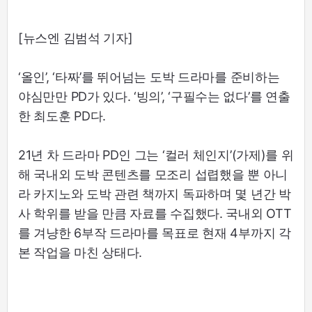
[뉴스엔 김범석 기자]
‘올인’, ‘타짜’를 뛰어넘는 도박 드라마를 준비하는
야심만만 PD가 있다. ‘빙의’, ‘구필수는 없다’를 연출
한 최도훈 PD다.
21년 차 드라마 PD인 그는 ‘컬러 체인지’(가제)를 위
해 국내외 도박 콘텐츠를 모조리 섭렵했을 뿐 아니
라 카지노와 도박 관련 책까지 독파하며 몇 년간 박
사 학위를 받을 만큼 자료를 수집했다. 국내외 OTT
를 겨냥한 6부작 드라마를 목표로 현재 4부까지 각
본 작업을 마친 상태다.