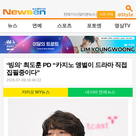
전체기사
|
많이본뉴스
|
사진구매
뉴스
연예
스포츠
포토엔
영상TV
‘빙의’ 최도훈 PD “카지노 앵벌이 드라마 직접
집필중이다”
2026-07-09 16:48:22
카카오 MY뉴스
네이버 연예뉴스