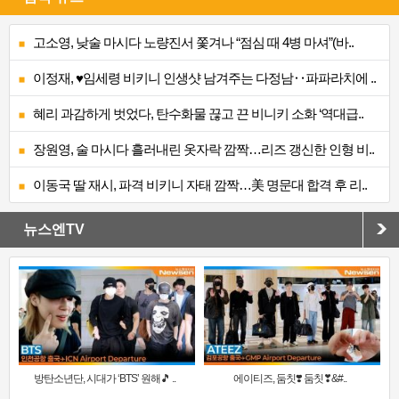
고소영, 낮술 마시다 노량진서 쫓겨나 “점심 때 4병 마셔”(바..
이정재, ♥임세령 비키니 인생샷 남겨주는 다정남‥파파라치에 ..
혜리 과감하게 벗었다, 탄수화물 끊고 끈 비니키 소화 ‘역대급..
장원영, 술 마시다 흘러내린 옷자락 깜짝…리즈 갱신한 인형 비..
이동국 딸 재시, 파격 비키니 자태 깜짝…美 명문대 합격 후 리..
뉴스엔TV
방탄소년단, 시대가 ‘BTS’ 원해🎵 ..
에이티즈, 둠칫❣️ 둠칫❣&#..