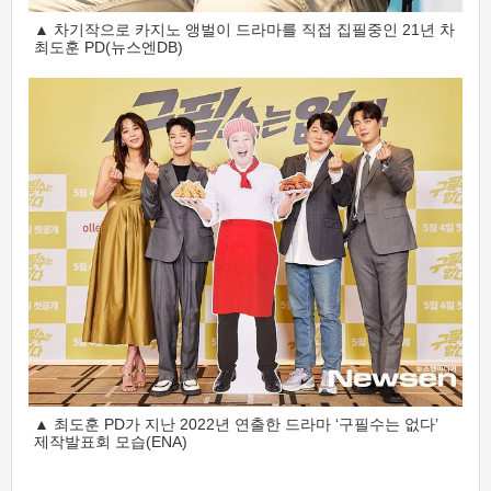
▲ 차기작으로 카지노 앵벌이 드라마를 직접 집필중인 21년 차
최도훈 PD(뉴스엔DB)
▲ 최도훈 PD가 지난 2022년 연출한 드라마 ‘구필수는 없다’
제작발표회 모습(ENA)