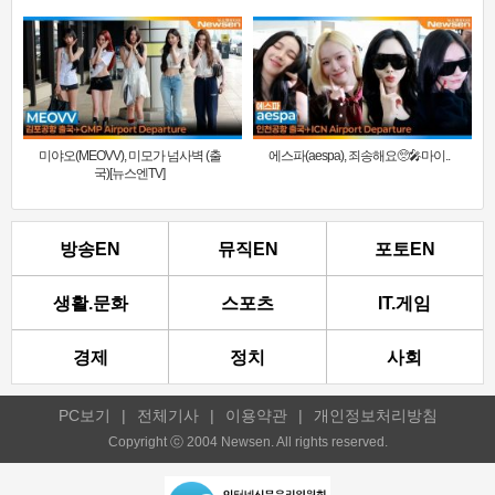
미야오(MEOVV), 미모가 넘사벽 (출
에스파(aespa), 죄송해요🥺🎤마이..
국)[뉴스엔TV]
방송EN
뮤직EN
포토EN
생활.문화
스포츠
IT.게임
경제
정치
사회
PC보기
|
전체기사
|
이용약관
|
개인정보처리방침
Copyright ⓒ 2004 Newsen. All rights reserved.