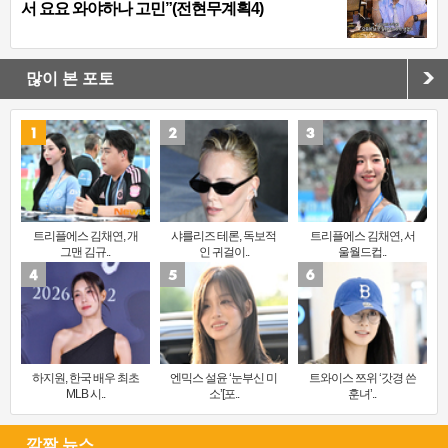
서 요요 와야하나 고민”(전현무계획4)
많이 본 포토
트리플에스 김채연, 개
샤를리즈 테론, 독보적
트리플에스 김채연, 서
그맨 김규..
인 귀걸이..
울월드컵..
하지원, 한국 배우 최초
엔믹스 설윤 ‘눈부신 미
트와이스 쯔위 ‘갓경 쓴
MLB 시..
소’[포..
훈녀’..
깜짝 뉴스