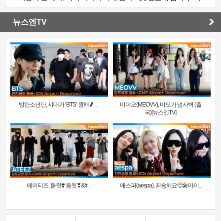
뉴스엔TV
방탄소년단, 시대가 ‘BTS’ 원해🎵 ..
미야오(MEOVV), 미모가 넘사벽 (출
국)[뉴스엔TV]
에이티즈, 둠칫❣️ 둠칫❣&#..
에스파(aespa), 죄송해요🥺🎤마이..