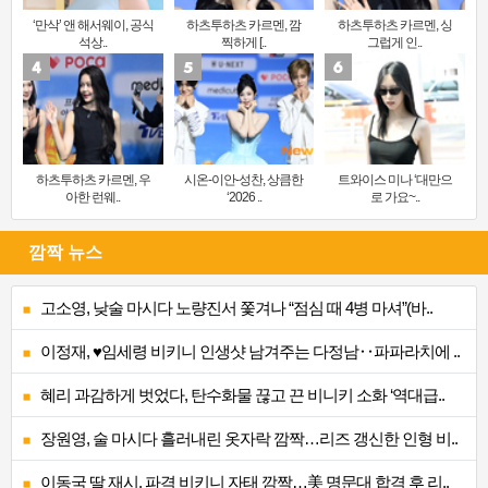
‘만삭’ 앤 해서웨이, 공식
하츠투하츠 카르멘, 깜
하츠투하츠 카르멘, 싱
석상..
찍하게 [..
그럽게 인..
하츠투하츠 카르멘, 우
시온-이안-성찬, 상큼한
트와이스 미나 ‘대만으
아한 런웨..
‘2026 ..
로 가요~..
깜짝 뉴스
고소영, 낮술 마시다 노량진서 쫓겨나 “점심 때 4병 마셔”(바..
이정재, ♥임세령 비키니 인생샷 남겨주는 다정남‥파파라치에 ..
혜리 과감하게 벗었다, 탄수화물 끊고 끈 비니키 소화 ‘역대급..
장원영, 술 마시다 흘러내린 옷자락 깜짝…리즈 갱신한 인형 비..
이동국 딸 재시, 파격 비키니 자태 깜짝…美 명문대 합격 후 리..