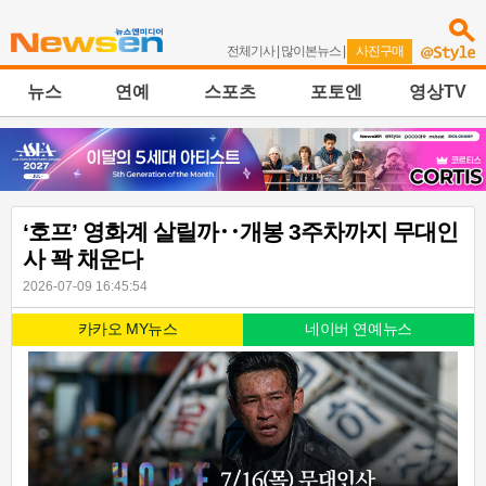
전체기사
|
많이본뉴스
|
사진구매
뉴스
연예
스포츠
포토엔
영상TV
‘호프’ 영화계 살릴까‥개봉 3주차까지 무대인
사 꽉 채운다
2026-07-09 16:45:54
카카오 MY뉴스
네이버 연예뉴스