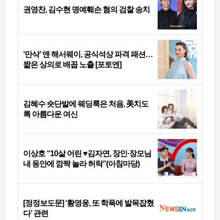
권영찬, 김수현 명예훼손 혐의 검찰 송치
‘만삭’ 앤 해서웨이, 공식석상 파격 패션…
짧은 상의로 배꼽 노출 [포토엔]
김혜수 숏단발에 웨딩룩은 처음, 美치도
록 아름다운 여신
이상호 “10살 어린 ♥김자연, 장인·장모님
내 동안에 깜짝 놀라 허락”(아침마당)
[정정보도문] ‘황영웅, 또 학폭에 발목잡혔
다’ 관련