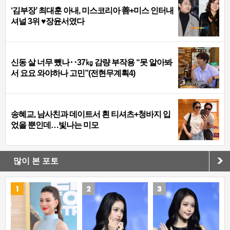
‘김부장’ 최대훈 아내, 미스코리아 善+미스 인터내
셔널 3위 ♥장윤서였다
신동 살 너무 뺐나‥37㎏ 감량 부작용 “못 알아봐
서 요요 와야하나 고민”(전현무계획4)
송혜교, 남사친과 데이트서 흰 티셔츠+청바지 입
었을 뿐인데…빛나는 미모
많이 본 포토