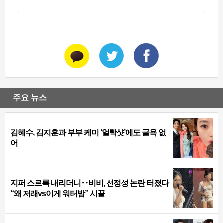
주요 뉴스
김혜수, 김지훈과 부부 케미 ‘얼빡샷’에도 굴욕 없
어
지퍼 스르륵 내리더니‥비비, 선정성 논란 터졌다
“왜 저래vs이게 워터밤” 시끌