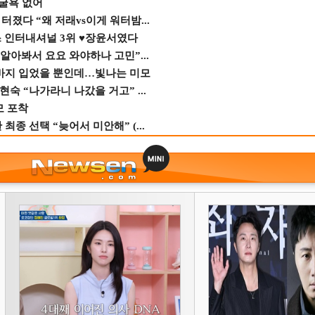
 굴욕 없어
졌다 “왜 저래vs이게 워터밤...
스 인터내셔널 3위 ♥장윤서였다
 알아봐서 요요 와야하나 고민”...
바지 입었을 뿐인데…빛나는 미모
숙 “나가라니 나갔을 거고” ...
모 포착
종 선택 “늦어서 미안해” (...