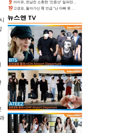
아이유, 전남친 소환한 ‘인증샷’ 일파만파 속…남사친 변우석 선물도 남겼나 ‘훈훈’
고경표, 돌아가신 母 언급 “난 아빠 못 될 듯” 족보 태운 부친 응원 뭉클(나혼산)
도시
밟
에
한
운
과