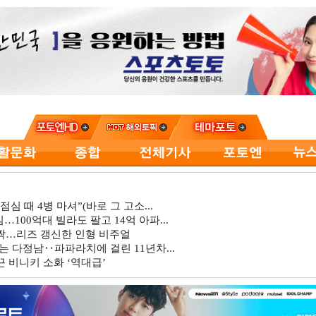
심 때 4병 마셔”(바로 그 고소...
…100억대 빌라도 팔고 14억 아파...
깜짝…리즈 갱신한 인형 비주얼
는 다정남‥파파라치에 걸린 11년차...
 비니키 소화 ‘역대급’