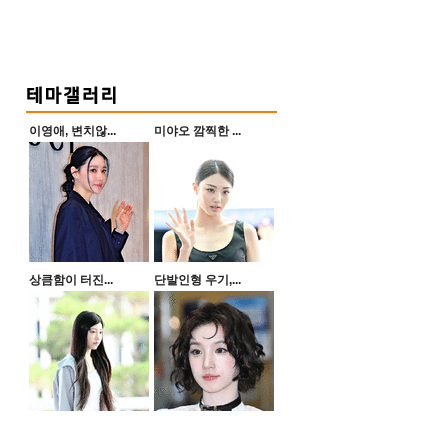
이영애, 변치않...
미야오 깜찍한 ...
상큼함이 터진...
단발인형 우기,...