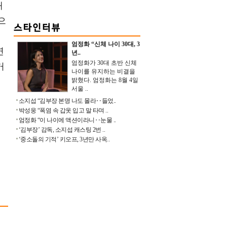
해
으
지
엄정화 “신체 나이 30대, 3
연
년..
엄정화가 30대 초반 신체
거
나이를 유지하는 비결을
분
밝혔다. 엄정화는 8월 4일
서울 ..
소지섭 “김부장 본명 나도 몰라‥들었..
박성웅 “폭염 속 갑옷 입고 말 타며 ..
엄정화 “이 나이에 액션이라니‥눈물 ..
‘김부장’ 감독, 소지섭 캐스팅 2번 ..
‘중소돌의 기적’ 키오프, 3년만 사옥..