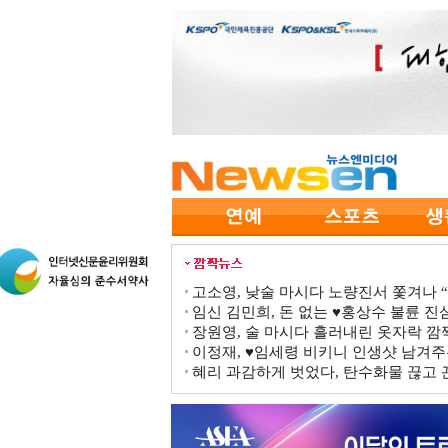
고소영, 낮술 마시다 노량진서 쫓겨나 “점
임신 김민희, 돈 없는 ♥홍상수 불륜 진심
장원영, 술 마시다 흘러내린 옷자락 
이정재, ♥임세령 비키니 인생샷 남겨주
혜리 과감하게 벗었다, 탄수화물 끊고 끈