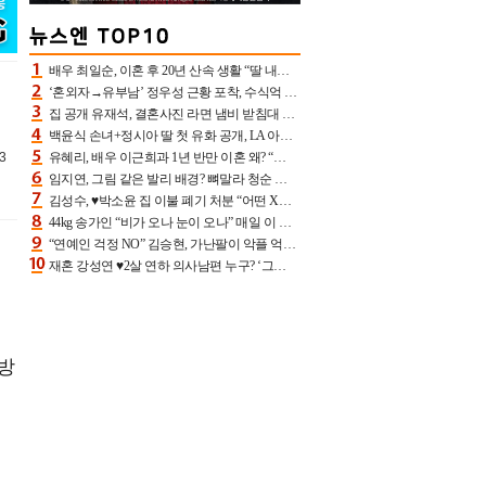
배우 최일순, 이혼 후 20년 산속 생활 “딸 내가 버렸다고 원망‥맘 아파”(특종)[어제TV]
‘혼외자→유부남’ 정우성 근황 포착, 수식억 해킹 피해 후배 만났다 “존경하는”
집 공개 유재석, 결혼사진 라면 냄비 받침대 되고 분노‥가족사진도 피해(놀뭐)[어제TV]
백윤식 손녀+정시아 딸 첫 유화 공개, LA 아트쇼→서울국제조각페스타 작가다운 수준급 실력
3
유혜리, 배우 이근희과 1년 반만 이혼 왜? “식칼 꽂고 의자 던져” 충격 폭로(특종)[어제TV]
임지연, 그림 같은 발리 배경? 뼈말라 청순 비키니 핏에 상대 안 되네
김성수, ♥박소윤 집 이불 폐기 처분 “어떤 X이랑 썼을지 몰라” 질투(신랑수업2)[어제TV]
44kg 송가인 “비가 오나 눈이 오나” 매일 이 운동, 허벅지 근육량 상승+체지방 감소
“연예인 걱정 NO” 김승현, 가난팔이 악플 억울할만‥아내+딸과 日 여행
재혼 강성연 ♥2살 연하 의사남편 누구? ‘그알’ 자문의에 훈남 비주얼 초엘리트 스펙 [종합]
주방
어