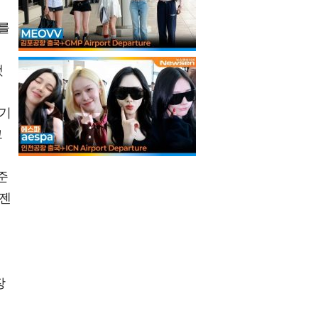
스를
영
했
모
‘기
그
준
언젠
스
장