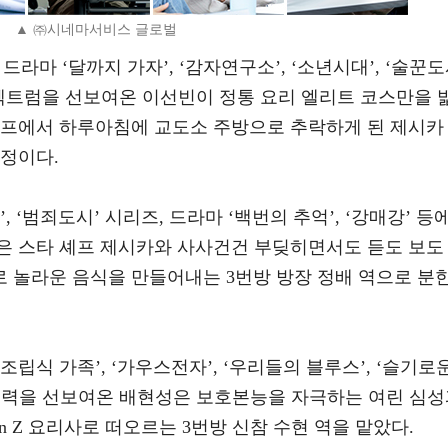
▲ ㈜시네마서비스 글로벌
, 드라마 ‘달까지 가자’, ‘감자연구소’, ‘소년시대’, ‘술꾼
스펙트럼을 선보여온 이선빈이 정통 요리 엘리트 코스만을 
셰프에서 하루아침에 교도소 주방으로 추락하게 된 제시카
예정이다.
, ‘범죄도시’ 시리즈, 드라마 ‘백번의 추억’, ‘강매강’ 등
은 스타 셰프 제시카와 사사건건 부딪히면서도 듣도 보도
 놀라운 음식을 만들어내는 3번방 방장 정배 역으로 분
조립식 가족’, ‘가우스전자’, ‘우리들의 블루스’, ‘슬기로
매력을 선보여온 배현성은 보호본능을 자극하는 여린 심성
 Z 요리사로 떠오르는 3번방 신참 수현 역을 맡았다.