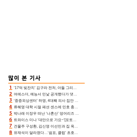
‘17억 빚잔치’ 김구라 전처, 아들 그리는 “나 뿐인데” 친엄마 챙기는 효심 눈길
여에스더, 예능서 민낯 공개했다가 댓글에 충격 “눈 왜 저렇게 처졌냐고”(에스더TV)
‘중증외상센터’ 하영, 4대째 의사 집안 인증 “증조부, 고종 황제 진료”(옥문아)[어제TV]
류혜영 대학 시절 패션 센스에 민호 충격 “레몬색 레깅스에 다리 없는 줄”(나혼산)
박나래 이장우 떠난 ‘나혼산’ 덩어리즈 왔다, 1인 1케이크에 팜유 전현무 충격[어제TV]
트와이스 미나 ‘대만으로 가요~’[포토엔HD]
건물주 구성환, 김신영 이선민과 집 옥상서 41만원 한우 파티 “화력이 성화봉송”(나혼산)
유재석이 달라졌다…‘쉼표, 클럽’ 초호화 코스에 주우재도 감탄 (놀면 뭐하니?)