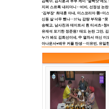
김혜수, 김지훈과 부부 케미 ‘얼빡샷’에도
지퍼 스르륵 내리더니‥비비, 선정성 논란 터
‘김부장’ 최대훈 아내, 미스코리아 善+미
신동 살 너무 뺐나‥37㎏ 감량 부작용 “못
송혜교, 남사친과 데이트서 흰 티셔츠+청
유재석 포기한 정준원? 태도 논란 그만, 김현
누가 봐도 김희선이네, 中 열차서 여신 미
아나운서♥배우 커플 탄생‥이유빈, 유일한 최