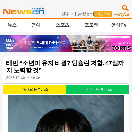
전체기사
|
많이본뉴스
|
사진구매
뉴스
연예
스포츠
포토엔
영상TV
태민 “소년미 유지 비결? 인슐린 저항. 47살까
지 노력할 것”
2023-10-30 14:49:39
카카오 MY뉴스
네이버 연예뉴스