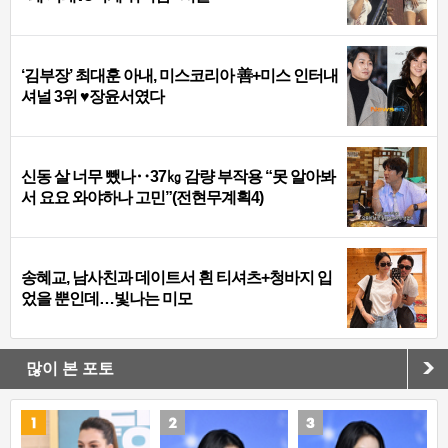
‘김부장’ 최대훈 아내, 미스코리아 善+미스 인터내
셔널 3위 ♥장윤서였다
신동 살 너무 뺐나‥37㎏ 감량 부작용 “못 알아봐
서 요요 와야하나 고민”(전현무계획4)
송혜교, 남사친과 데이트서 흰 티셔츠+청바지 입
었을 뿐인데…빛나는 미모
많이 본 포토