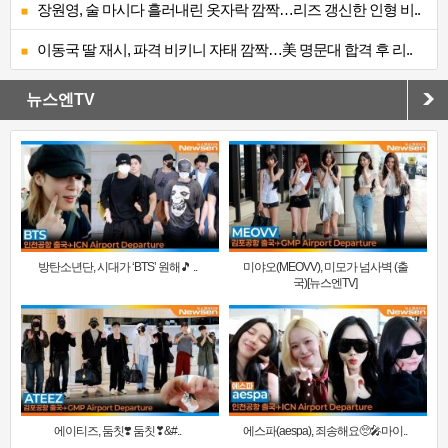
장원영, 술 마시다 흘러내린 옷자락 깜짝…리즈 갱신한 인형 비..
이동국 딸 재시, 파격 비키니 자태 깜짝…美 명문대 합격 후 리..
뉴스엔TV
방탄소년단, 시대가 ‘BTS’ 원해🎵 ..
미야오(MEOVV), 미모가 넘사벽 (출
국)[뉴스엔TV]
에이티즈, 둠칫❣️ 둠칫❣&#..
에스파(aespa), 죄송해요🥺🎤마이..