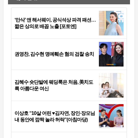
‘만삭’ 앤 해서웨이, 공식석상 파격 패션…
짧은 상의로 배꼽 노출 [포토엔]
권영찬, 김수현 명예훼손 혐의 검찰 송치
김혜수 숏단발에 웨딩룩은 처음, 美치도
록 아름다운 여신
이상호 “10살 어린 ♥김자연, 장인·장모님
내 동안에 깜짝 놀라 허락”(아침마당)