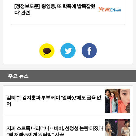
[정정보도문] ‘황영웅, 또 학폭에 발목잡혔
다’ 관련
주요 뉴스
김혜수, 김지훈과 부부 케미 ‘얼빡샷’에도 굴욕 없
어
지퍼 스르륵 내리더니‥비비, 선정성 논란 터졌다
“왜 저래vs이게 워터밤” 시끌