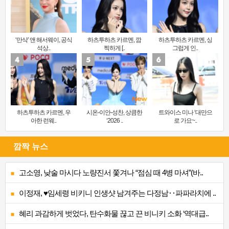
‘만삭’ 앤 해서웨이, 공식
하츠투하츠 카르멘, 깜
하츠투하츠 카르멘, 싱
석상..
찍하게 [..
그럽게 인..
하츠투하츠 카르멘, 우
시온-이안-성찬, 상큼한
트와이스 미나 ‘대만으
아한 런웨..
‘2026 ..
로 가요~..
깜짝 뉴스
고소영, 낮술 마시다 노량진서 쫓겨나 “점심 때 4병 마셔”(바..
이정재, ♥임세령 비키니 인생샷 남겨주는 다정남‥파파라치에 ..
혜리 과감하게 벗었다, 탄수화물 끊고 끈 비니키 소화 ‘역대급..