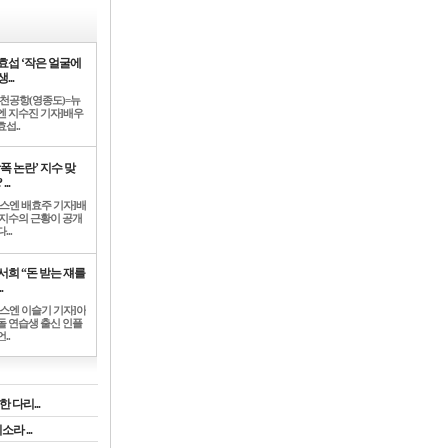
효섭 ‘작은 얼굴에
...
인천공항(영종도)=뉴
엔 지수진 기자]배우
섭..
학폭 논란’ 지수 맞
...
뉴스엔 배효주 기자]배
 지수의 근황이 공개
...
서희 “돈 받는 쟤를
.
뉴스엔 이슬기 기자]아
돌 연습생 출신 인플
..
 다리...
라 ...