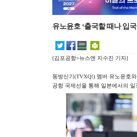
유노윤호 ‘출국할 때나 입국
[김포공항=뉴스엔 지수진 기자]
동방신기(TVXQ!) 멤버 유노윤호와
공항 국제선을 통해 일본에서의 일