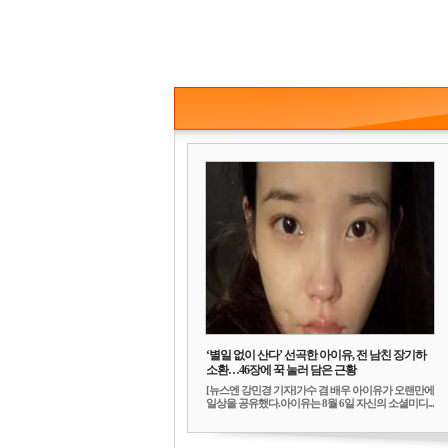
‘별일 없이 산다’ 선곡한 아이유, 전 남친 장기하
소환…46장에 꾹 눌러 담은 근황
[뉴스엔 강민경 기자]가수 겸 배우 아이유가 오랜만에
일상을 공유했다.아이유는 8월 6일 자신의 소셜미디...