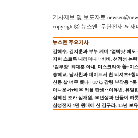
기사제보 및 보도자료 newsen@news
copyrightⓒ 뉴스엔. 무단전재 & 
김혜수, 김지훈과 부부 케미 ‘얼빡샷’에도
지퍼 스르륵 내리더니‥비비, 선정성 논란 터
‘김부장’ 최대훈 아내, 미스코리아 善+미
송혜교, 남사친과 데이트서 흰 티셔츠+청
신동 살 너무 뺐나‥37㎏ 감량 부작용 “못
아나운서♥배우 커플 탄생‥이유빈, 유일한 최
심혜진 조카 심재원, 00년생과 단둘이 하룻밤
삼성전자 4만 원대에 산 김구라, 15년 보유