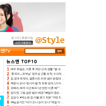
로그인
|
회원가입
배우 최일순, 이혼 후 20년 산속 생활 “딸 내가 버렸다고 원망‥맘 아파”(특종)[어제TV]
‘혼외자→유부남’ 정우성 근황 포착, 수식억 해킹 피해 후배 만났다 “존경하는”
집 공개 유재석, 결혼사진 라면 냄비 받침대 되고 분노‥가족사진도 피해(놀뭐)[어제TV]
백윤식 손녀+정시아 딸 첫 유화 공개, LA 아트쇼→서울국제조각페스타 작가다운 수준급 실력
유혜리, 배우 이근희과 1년 반만 이혼 왜? “식칼 꽂고 의자 던져” 충격 폭로(특종)[어제TV]
임지연, 그림 같은 발리 배경? 뼈말라 청순 비키니 핏에 상대 안 되네
김성수, ♥박소윤 집 이불 폐기 처분 “어떤 X이랑 썼을지 몰라” 질투(신랑수업2)[어제TV]
44kg 송가인 “비가 오나 눈이 오나” 매일 이 운동, 허벅지 근육량 상승+체지방 감소