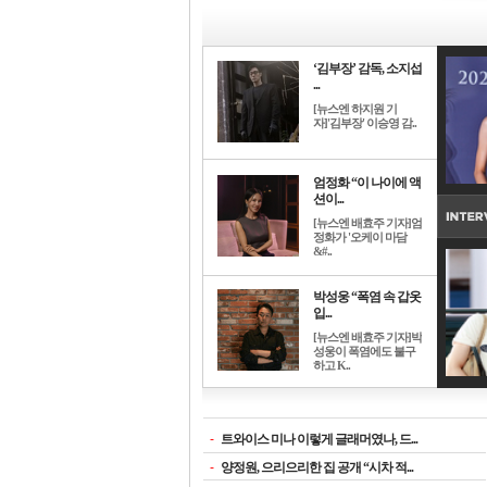
‘김부장’ 감독, 소지섭
...
[뉴스엔 하지원 기
자]'김부장' 이승영 감..
엄정화 “이 나이에 액
션이...
[뉴스엔 배효주 기자]엄
정화가 '오케이 마담
&#..
박성웅 “폭염 속 갑옷
입...
[뉴스엔 배효주 기자]박
성웅이 폭염에도 불구
하고 K..
-
트와이스 미나 이렇게 글래머였나, 드...
-
양정원, 으리으리한 집 공개 “시차 적...