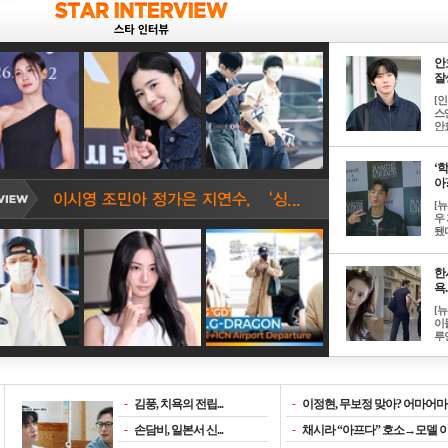
안
잘생
[
스
안효
‘
아? 
[
우
됐다
한
욕..
[
이
루언
-
김풍, 치욕의 전립...
-
이정현, 무보정 맞아? 어마어마한
-
손담비, 일본서 신...
-
채시라 “아프다” 호소→모델 이소