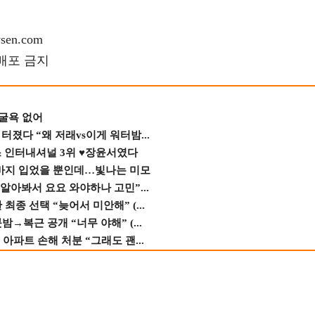
en.com
재배포 금지
 굴욕 없어
졌다 “왜 저래vs이게 워터밤...
스 인터내셔널 3위 ♥장윤서였다
바지 입었을 뿐인데…빛나는 미모
 알아봐서 요요 와야하나 고민”...
종 선택 “늦어서 미안해” (...
→복근 공개 “너무 야해” (...
 아파트 손해 처분 “그래도 괜...