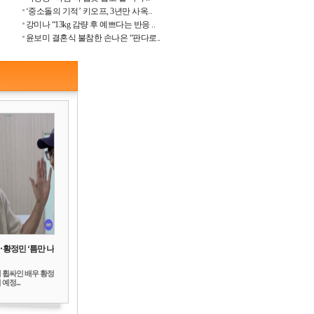
‘중소돌의 기적’ 키오프, 3년만 사옥..
강미나 “13kg 감량 후 예쁘다는 반응 ..
윤보미 결혼식 불참한 손나은 “판다로..
‥황정민 ‘틈만 나
 휩싸인 배우 황정
예정...