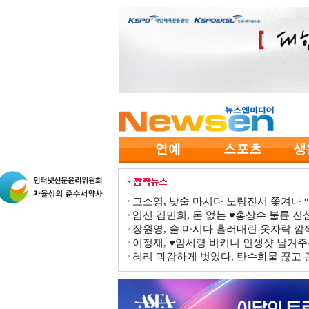
고소영, 낮술 마시다 노량진서 쫓겨나 “점
임신 김민희, 돈 없는 ♥홍상수 불륜 진심
장원영, 술 마시다 흘러내린 옷자락 
이정재, ♥임세령 비키니 인생샷 남겨주
혜리 과감하게 벗었다, 탄수화물 끊고 끈