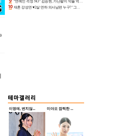
“연예인 걱정 NO” 김승현, 가난팔이 악플 억울할만‥아내+딸과 日 여행
재혼 강성연 ♥2살 연하 의사남편 누구? ‘그알’ 자문의에 훈남 비주얼 초엘리트 스펙 [종합]
9
제
이영애, 변치않...
미야오 깜찍한 ...