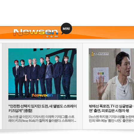
“안전한 선택지 있지만 도전, 새 앨범도 스트레이
밖에선 폭로전, TV선 싱글벙글
키즈답게” [종합]
면’ 출연, 피로감은 시청자 몫
[뉴스엔 글 이민지 기자/사진 이재하 기자]그룹 스트
[뉴스엔 하지원 기자]사생활 논란에
레이 키즈(Stray Kids)가 칠하게 돌아왔다. 스트레이 ...
민의 SBS 예능 '틈만 나면,' 출연분이 