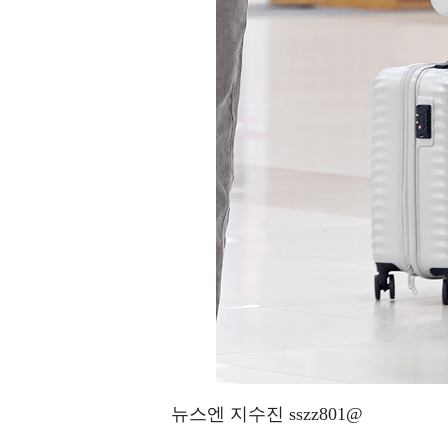
뉴스엔 지수진 sszz801@