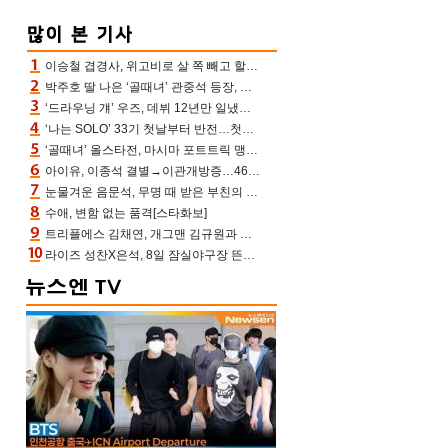
이승철 겹경사, 위고비로 살 쪽 빼고 할아버지 된다‥마음으로 낳은 딸 임신 자랑(유퀴즈)
박주호 딸 나은 ‘골때녀’ 관중석 등장, 김민재 복제인간 보고 혼란 [결정적장면]
‘드라우닝 걔’ 우즈, 데뷔 12년만 일냈다…체조경기장 입성 확정
‘나는 SOLO’ 33기 첫날부터 반전…첫인상 0표 영호, 호감남 급부상
‘골때녀’ 올스타전, 마시마 포트트릭 맹추격전 5:4 골 잔치 ‘짜릿’ [어제TV]
아이유, 이종석 결별→이관개방증…46장 꽉 채운 유애나 ♥ “열심히 사는 중”
눈물겨운 음문석, 무명 때 받은 부친의 전재산→폐암 父 세상 떠나기 전 여행(유퀴즈)[어제TV]
수애, 변함 없는 품격[스타화보]
트리플에스 김채연, 개그맨 김규원과 함께 프리뷰쇼 진행 [포토엔HD]
라이즈 성찬X은석, 8일 잠실야구장 뜬다…시구 시타+특별공연까지