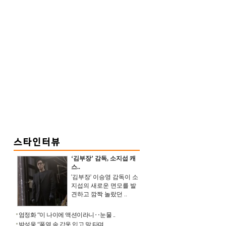
‘김부장’ 감독, 소지섭 캐
스..
'김부장' 이승영 감독이 소
지섭의 새로운 면모를 발
견하고 깜짝 놀랐던 ..
엄정화 “이 나이에 액션이라니‥눈물 ..
박성웅 “폭염 속 갑옷 입고 말 타며 ..