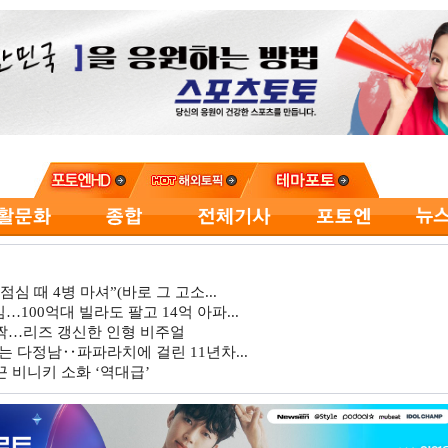
심 때 4병 마셔”(바로 그 고소...
…100억대 빌라도 팔고 14억 아파...
깜짝…리즈 갱신한 인형 비주얼
는 다정남‥파파라치에 걸린 11년차...
 비니키 소화 ‘역대급’